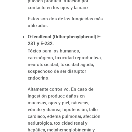
pueden producir irritación por
contacto en los ojos y la nariz.
Estos son dos de los fungicidas más
utilizados:
O-fenilfenol (Ortho-phenylphenol) E-
231 y E-232:
Tóxico para los humanos,
carcinógeno, toxicidad reproductiva,
neurotoxicidad, toxicidad aguda,
sospechoso de ser disruptor
endocrino.
Altamente corrosivo. En caso de
ingestión produce daños en
mucosas, ojos y piel, náuseas,
vómito y diarrea, hipotensión, fallo
cardiaco, edema pulmonar, afección
neóurolgica, toxicidad renal y
hepática, metahemoglobinemia y