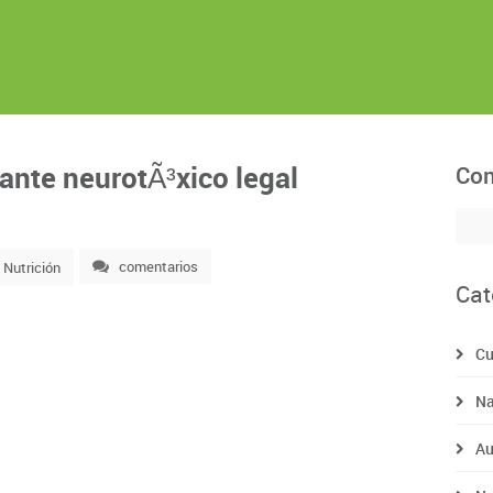
ante neurotÃ³xico legal
Com
comentarios
Nutrición
Cat
Cu
Na
Au