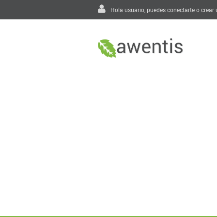
Hola usuario, puedes
conectarte
o
crear