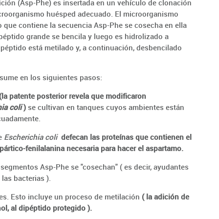
ción (Asp-Phe) es insertada en un vehículo de clonación
icroorganismo huésped adecuado. El microorganismo
do que contiene la secuencia Asp-Phe se cosecha en ella
 péptido grande se bencila y luego es hidrolizado a
péptido está metilado y, a continuación, desbencilado
esume en los siguientes pasos:
(la patente posterior revela que modificaron
ia coli
)
se cultivan en tanques cuyos ambientes están
cuadamente.
de
Escherichia coli
defecan las proteínas que contienen el
rtico-fenilalanina necesaria para hacer el aspartamo.
s segmentos Asp-Phe se "cosechan" ( es decir, ayudantes
las bacterias ).
ces. Esto incluye un proceso de metilación
( la adición de
l, al dipéptido protegido ).