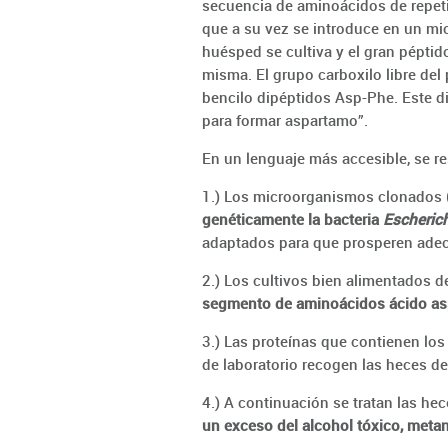
secuencia de aminoácidos de repeti
que a su vez se introduce en un m
huésped se cultiva y el gran pépti
misma. El grupo carboxilo libre del
bencilo dipéptidos Asp-Phe. Este di
para formar aspartamo”.
En un lenguaje más accesible, se r
1.) Los microorganismos clonados
genéticamente la bacteria
Escherich
adaptados para que prosperen ade
2.) Los cultivos bien alimentados 
segmento de aminoácidos ácido aspá
3.) Las proteínas que contienen lo
de laboratorio recogen las heces de 
4.) A continuación se tratan las he
un exceso del alcohol tóxico, metano