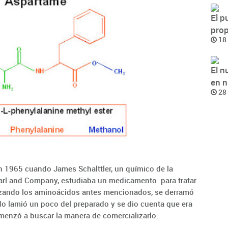
El p
pro
18 
El n
en n
28 
 1965 cuando James Schalttler, un químico de la
earl and Company, estudiaba un medicamento para tratar
tizando los aminoácidos antes mencionados, se derramó
o lamió un poco del preparado y se dio cuenta que era
menzó a buscar la manera de comercializarlo.