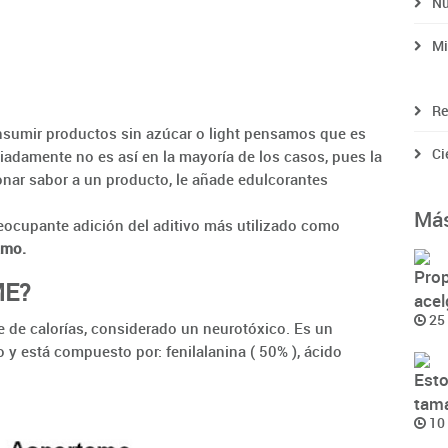
Nu
Mi
Re
sumir productos sin azúcar o light pensamos que es
Ci
iadamente no es así en la mayoría de los casos, pues la
ionar sabor a un producto, le añade edulcorantes
Más
reocupante adición del aditivo más utilizado como
amo.
Prop
ME?
acel
25 
e de calorías, considerado un neurotóxico. Es un
y está compuesto por: fenilalanina ( 50% ), ácido
Esto
tama
10 