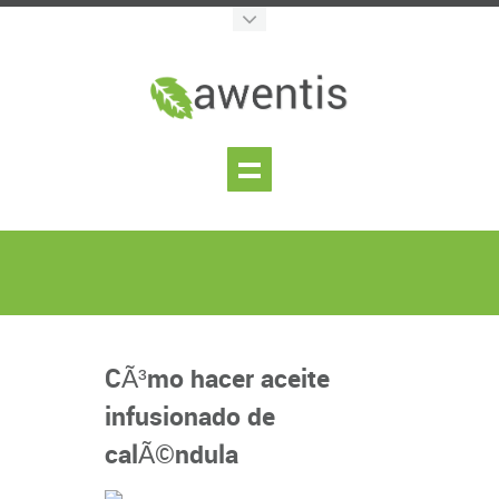
CÃ³mo hacer aceite
infusionado de
calÃ©ndula