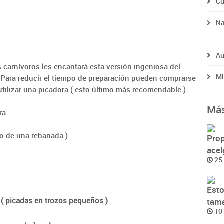
Cu
Na
Au
 carnívoros les encantará esta versión ingeniosa del
Mi
". Para reducir el tiempo de preparación pueden comprarse
tilizar una picadora ( esto último más recomendable ).
Más
ra
o de una rebanada )
Prop
acel
25 
Esto
( picadas en trozos pequeños )
tama
10 