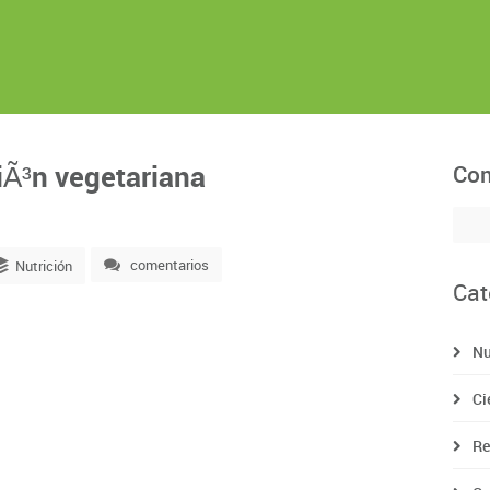
siÃ³n vegetariana
Com
comentarios
Nutrición
Cat
Nu
Ci
Re