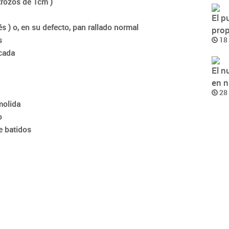
trozos de 1cm )
El p
s ) o, en su defecto, pan rallado normal
pro
s
18 
icada
El n
en n
28 
molida
o
e batidos