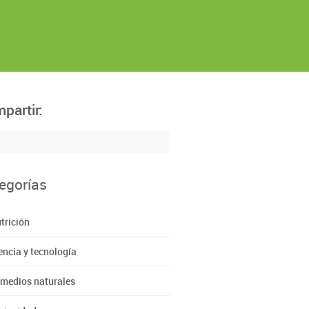
partir:
egorías
trición
encia y tecnología
medios naturales