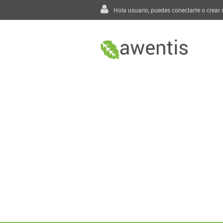
Hola usuario, puedes
conectarte
o
crear