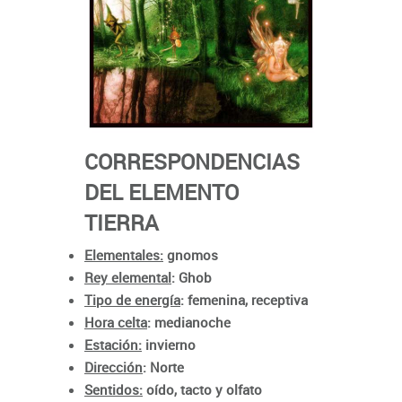
CORRESPONDENCIAS
DEL ELEMENTO
TIERRA
Elementales:
gnomos
Rey elemental
: Ghob
Tipo de energía
: femenina, receptiva
Hora celta
: medianoche
Estación:
invierno
Dirección
: Norte
Sentidos:
oído, tacto y olfato